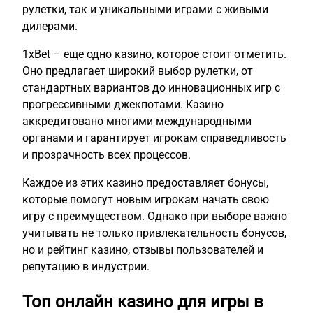
рулетки, так и уникальными играми с живыми
дилерами.
1xBet – еще одно казино, которое стоит отметить.
Оно предлагает широкий выбор рулетки, от
стандартных вариантов до инновационных игр с
прогрессивными джекпотами. Казино
аккредитовано многими международными
органами и гарантирует игрокам справедливость
и прозрачность всех процессов.
Каждое из этих казино предоставляет бонусы,
которые помогут новым игрокам начать свою
игру с преимуществом. Однако при выборе важно
учитывать не только привлекательность бонусов,
но и рейтинг казино, отзывы пользователей и
репутацию в индустрии.
Топ онлайн казино для игры в