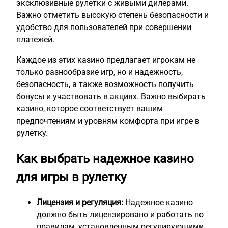
эксклюзивные рулетки с живыми дилерами.
Важно отметить высокую степень безопасности и
удобство для пользователей при совершении
платежей.
Каждое из этих казино предлагает игрокам не
только разнообразие игр, но и надежность,
безопасность, а также возможность получить
бонусы и участвовать в акциях. Важно выбирать
казино, которое соответствует вашим
предпочтениям и уровням комфорта при игре в
рулетку.
Как выбрать надежное казино
для игры в рулетку
Лицензия и регуляция:
Надежное казино
должно быть лицензировано и работать по
правилам, установленным регулирующими