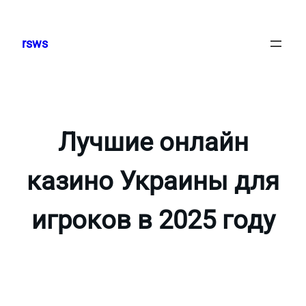
Skip
to
rsws
content
Лучшие онлайн
казино Украины для
игроков в 2025 году