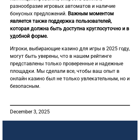
разнообразие игровых автоматов и наличие
бонусных предложений.
Важным моментом
является также поддержка пользователей,
которая должна быть доступна круглосуточно и в
удобной форме.
Игроки, выбирающие казино для игры в 2025 году,
могут быть уверены, что в нашем рейтинге
представлены только проверенные и надежные
площадки. Мы сделали все, чтобы ваш опыт в
онлайн казино был не только увлекательным, но и
безопасным.
December 3, 2025